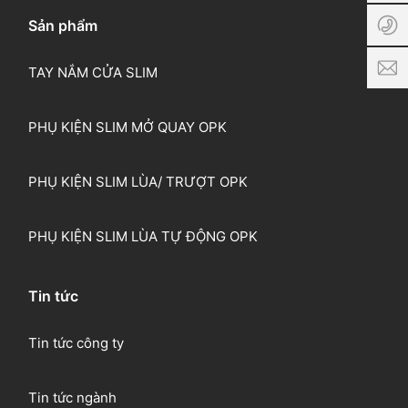
5:00
Sản phẩm
0
PM
p
TAY NẮM CỬA SLIM
PHỤ KIỆN SLIM MỞ QUAY OPK
PHỤ KIỆN SLIM LÙA/ TRƯỢT OPK
PHỤ KIỆN SLIM LÙA TỰ ĐỘNG OPK
Tin tức
Tin tức công ty
Tin tức ngành