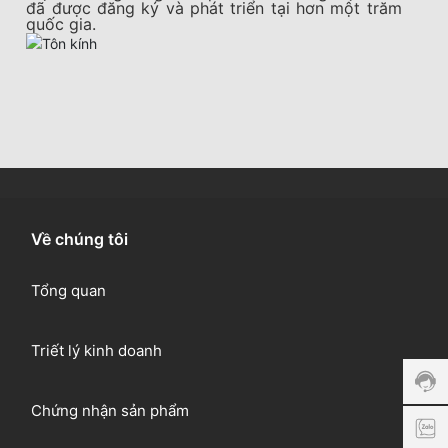
đã được đăng ký và phát triển tại hơn một trăm
quốc gia.
Về chúng tôi
Hotli
Tổng quan
098
Thời
gian
Triết lý kinh doanh
phục
vụ:
Chứng nhận sản phẩm
8:00
0
AM -