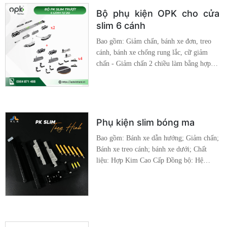
Bộ phụ kiện OPK cho cửa
slim 6 cánh
Bao gồm: Giảm chấn, bánh xe đơn, treo
cánh, bánh xe chống rung lắc, cữ giảm
chấn - Giảm chấn 2 chiều làm bằng hợp
kim, chống va đập - Bánh xe đơn dễ dàng
tháo rời, giúp việc lắp đặt nhanh chóng -
Bánh xe dưới chống rung lắc, dẫn hướng
và di chuyển được trên mọi địa hình Chất
liệu: Hợp Kim Cao Cấp Đồng bộ: Hệ Slim
Phụ kiện slim bóng ma
16*40
Bao gồm: Bánh xe dẫn hướng; Giảm chấn;
Bánh xe treo cánh; bánh xe dưới; Chất
liệu: Hợp Kim Cao Cấp Đồng bộ: Hệ
SLIM 16*40