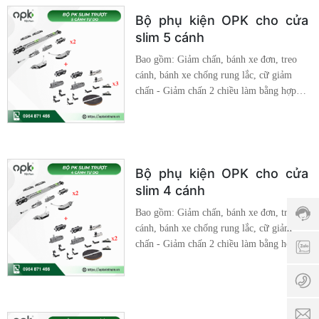
Kim Cao Cấp Đồng bộ: Hệ slim 16*40
Bộ phụ kiện OPK cho cửa
slim 5 cánh
Bao gồm: Giảm chấn, bánh xe đơn, treo
cánh, bánh xe chống rung lắc, cữ giảm
chấn - Giảm chấn 2 chiều làm bằng hợp
kim, chống va đập - Bánh xe đơn dễ dàng
tháo rời, giúp việc lắp đặt nhanh chóng -
Bánh xe dưới chống rung lắc, dẫn hướng
Hotli
và di chuyển được trên mọi địa hình Chất
098
liệu: Hợp Kim Cao Cấp Đồng bộ: Hệ Slim
Bộ phụ kiện OPK cho cửa
Thời
16*40
slim 4 cánh
gian
phục
Bao gồm: Giảm chấn, bánh xe đơn, treo
vụ:
cánh, bánh xe chống rung lắc, cữ giảm
8:00
chấn - Giảm chấn 2 chiều làm bằng hợp
0
AM -
kim, chống va đập - Bánh xe đơn dễ dàng
5:00
tháo rời, giúp việc lắp đặt nhanh chóng -
0
PM
Bánh xe dưới chống rung lắc, dẫn hướng
và di chuyển được trên mọi địa hình Chất
p