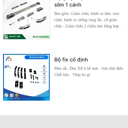
16*40
slim 1 cánh
Bao gồm: Giảm chấn, bánh xe đơn, treo
cánh, bánh xe chống rung lắc, cữ giảm
chấn - Giảm chấn 2 chiều làm bằng hợp
kim, chống va đập - Bánh xe đơn dễ dàng
tháo rời, giúp việc lắp đặt nhanh chóng -
Bánh xe dưới chống rung lắc, dẫn hướng
và di chuyển được trên mọi địa hình Chất
liệu: Hợp Kim Cao Cấp Đồng bộ: Hệ Slim
Bộ fix cố định
16*40
Màu sắc: Đen Xử lí bề mặt : Sơn tĩnh điện
Chất liệu : Thép ko gỉ