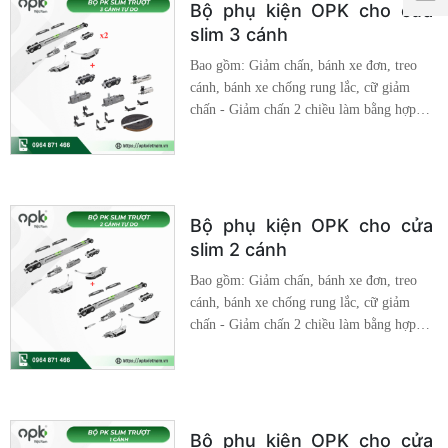
liệu: Hợp Kim Cao Cấp Đồng bộ: Hệ Slim
Bộ phụ kiện OPK cho cửa
16*40
slim 3 cánh
Bao gồm: Giảm chấn, bánh xe đơn, treo
cánh, bánh xe chống rung lắc, cữ giảm
chấn - Giảm chấn 2 chiều làm bằng hợp
kim, chống va đập - Bánh xe đơn dễ dàng
tháo rời, giúp việc lắp đặt nhanh chóng -
Bánh xe dưới chống rung lắc, dẫn hướng
và di chuyển được trên mọi địa hình Chất
liệu: Hợp Kim Cao Cấp Đồng bộ: Hệ Slim
Bộ phụ kiện OPK cho cửa
16*40
slim 2 cánh
Bao gồm: Giảm chấn, bánh xe đơn, treo
cánh, bánh xe chống rung lắc, cữ giảm
chấn - Giảm chấn 2 chiều làm bằng hợp
kim, chống va đập - Bánh xe đơn dễ dàng
tháo rời, giúp việc lắp đặt nhanh chóng -
Bánh xe dưới chống rung lắc, dẫn hướng
và di chuyển được trên mọi địa hình Chất
liệu: Hợp Kim Cao Cấp Đồng bộ: Hệ Slim
Bộ phụ kiện OPK cho cửa