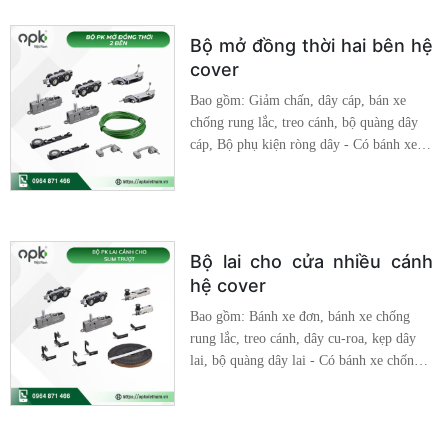
Bộ mở đồng thời hai bên hệ
cover
Bao gồm: Giảm chấn, dây cáp, bán xe
chống rung lắc, treo cánh, bộ quàng dây
cáp, Bộ phụ kiện ròng dây - Có bánh xe
chống rung lắc cho cửa - Bánh xe đơn có
thể tháo rời, dễ dàng lắp đặt - Dây lai cáp
chắc chắn, bộ ròng dây sử dụng dễ dàng
Chất liệu: Hợp Kim Cao Cấp Đồng bộ: Hệ
slim 16*40
Bộ lai cho cửa nhiều cánh
hệ cover
Bao gồm: Bánh xe đơn, bánh xe chống
rung lắc, treo cánh, dây cu-roa, kẹp dây
lai, bộ quàng dây lai - Có bánh xe chống
rung lắc cho cửa - Bánh xe đơn có thể
tháo rời, dễ dàng lắp đặt - Dây lai cu-roa,
kẹp dây sử dụng dễ dàng Chất liệu: Hợp