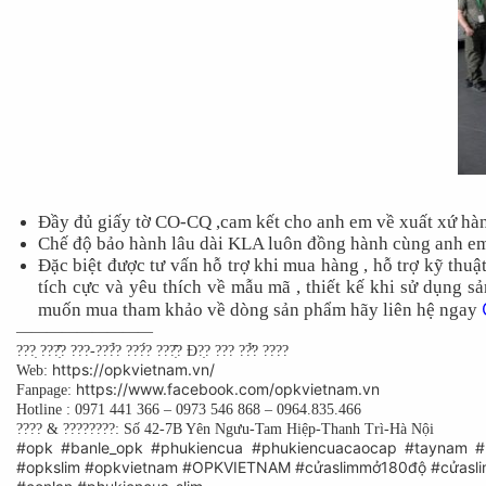
Đầy đủ giấy tờ CO-CQ ,cam kết cho anh em về xuất xứ hàn
Chế độ bảo hành lâu dài KLA luôn đồng hành cùng anh em
Đặc biệt được tư vấn hỗ trợ khi mua hàng , hỗ trợ kỹ thu
tích cực và yêu thích về mẫu mã , thiết kế khi sử dụng 
muốn mua tham khảo về dòng sản phẩm hãy liên hệ ngay
—————————
???̣ ???̣̂? ???-???̉? ???́? ???̣̂? Đ?̣? ??? ??̛̉? ????
https://opkvietnam.vn/
Web:
https://www.facebook.com/opkvietnam.vn
Fanpage:
Hotline : 0971 441 366 – 0973 546 868 – 0964.835.466
???? & ????????: Số 42-7B Yên Ngưu-Tam Hiệp-Thanh Trì-Hà Nội
#opk
#banle_opk
#phukiencua
#phukiencuacaocap
#taynam
#
#opkslim
#opkvietnam
#OPKVIETNAM
#cửaslimmở180độ
#cửasl