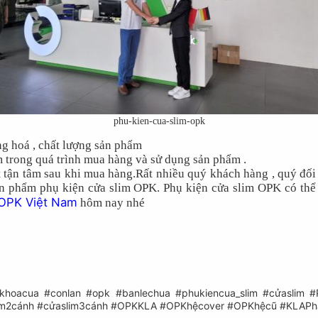
phu-kien-cua-slim-opk
g hoá , chất lượng sản phẩm
 trong quá trình mua hàng và sử dụng sản phẩm .
ật tận tâm sau khi mua hàng.Rất nhiều quý khách hàng , quý đố
sản phẩm phụ kiện cửa slim OPK. Phụ kiện cửa slim OPK có th
OPK Việt Nam
hôm nay nhé
khoacua
#conlan
#opk
#banlechua
#phukiencua_slim
#cửaslim
#
im2cánh
#cửaslim3cánh
#OPKKLA
#OPKhệcover
#OPKhệcũ
#KLAPh