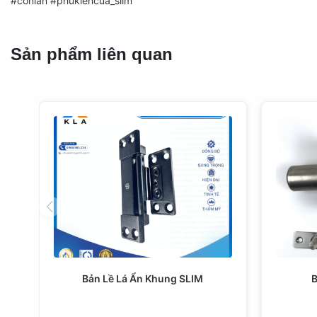
#conlan
#phukiencua_slim
Sản phẩm liên quan
Bản Lề Lá Ẩn Khung SLIM
B