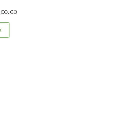
ủ CO, CQ
h