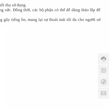
ổi thọ sử dụng.
g sức. Đồng thời, các bộ phận có thể dễ dàng tháo lắp để
 gây tiếng ồn, mang lại sự thoải mái tối đa cho người sử
Hotli
098
Thời
gian
phục
vụ:
8:00
0
AM -
5:00
0
PM
p