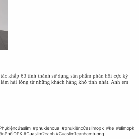
i tác khắp 63 tỉnh thành sử dụng sản phẩm phản hồi cực kỳ
ể làm hài lòng từ những khách hàng khó tính nhất. Anh em
Phụkiệncửaslim
#phukiencua
#phụkiệncửaslimopk
#ke
#slimopk
ânPhốiOPK
#Cuaslim2canh
#Cuaslim1canhamtuong