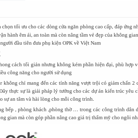
a chọn tối ưu cho các dòng cửa ngăn phòng cao cấp, đáp ứng nh
 vận hành êm ái, an toàn mà còn nâng tầm vẻ đẹp của không gian
à người đầu tiên đưa phụ kiện OPK về Việt Nam
K
hong cách tối giản nhưng không kém phần hiện đại, phù hợp vớ
hiều công năng cho người sử dụng
không chỉ mang đến các tính năng vượt trội có giảm chấn 2 ch
ây thực sự là giải pháp lý tưởng cho các dự án kiến trúc yêu cầ
o sự an tâm và hài lòng cho mỗi công trình.
 bếp , phòng khách ,phòng thờ … trong các công trình dân dụ
ng gian mà còn góp phần nâng cao giá trị thẩm mỹ cho ngôi nh