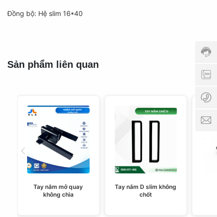
Hotli
Đồng bộ: Hệ slim 16*40
098
Thời
gian
phục
vụ:
Sản phẩm liên quan
8:00
0
AM -
5:00
0
PM
p
Tay nắm mở quay
Tay nắm D slim không
không chìa
chốt