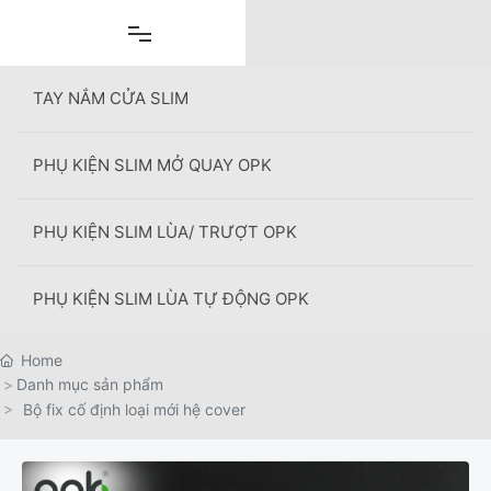
Skip
to
content
TAY NẮM CỬA SLIM
PHỤ KIỆN SLIM MỞ QUAY OPK
+
PHỤ KIỆN SLIM LÙA/ TRƯỢT OPK
PHỤ KIỆN SLIM LÙA TỰ ĐỘNG OPK
Home
Danh mục sản phẩm
Bộ fix cố định loại mới hệ cover