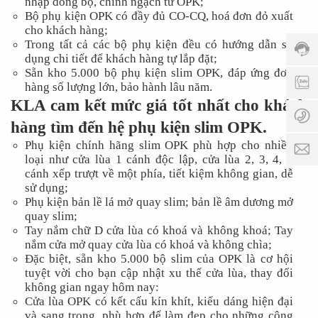
nhập đồng bộ, chính ngạch từ OPK;
Thời
Bộ phụ kiện OPK có đầy đủ CO-CQ, hoá đơn đỏ xuất
gian
cho khách hàng;
phục
Trong tất cả các bộ phụ kiện đều có hướng dẫn sử
vụ:
dụng chi tiết để khách hàng tự lắp đặt;
Sẵn kho 5.000 bộ phụ kiện slim OPK, đáp ứng đơn
8:00
0
hàng số lượng lớn, bảo hành lâu năm.
AM -
KLA cam kết mức giá tốt nhất cho khách
5:00
0
PM
hàng tìm đến hệ phụ kiện slim OPK.
Phụ kiện chính hãng slim OPK phù hợp cho nhiều
p
loại như cửa lùa 1 cánh độc lập, cửa lùa 2, 3, 4, 5
cánh xếp trượt về một phía, tiết kiệm không gian, dễ
sử dụng;
Phụ kiện bản lề lá mở quay slim; bản lề âm dương mở
quay slim;
Tay nắm chữ D cửa lùa có khoá và không khoá; Tay
nắm cửa mở quay cửa lùa có khoá và không chìa;
Đặc biệt, sẵn kho 5.000 bộ slim của OPK là cơ hội
tuyệt vời cho bạn cập nhật xu thế cửa lùa, thay đổi
không gian ngay hôm nay:
Cửa lùa OPK có kết cấu kín khít, kiểu dáng hiện đại
và sang trọng, phù hợp để làm đẹp cho những công