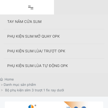
Skip
to
content
TAY NẮM CỬA SLIM
PHỤ KIỆN SLIM MỞ QUAY OPK
+
PHỤ KIỆN SLIM LÙA/ TRƯỢT OPK
PHỤ KIỆN SLIM LÙA TỰ ĐỘNG OPK
Home
Danh mục sản phẩm
Bộ phụ kiện slim 3 trượt 1 fix ray dưới