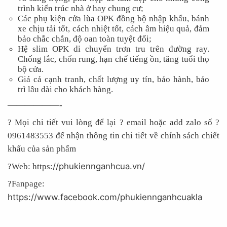
trình kiến trúc nhà ở hay chung cư;
Các phụ kiện cửa lùa OPK đồng bộ nhập khẩu, bánh
xe chịu tải tốt, cách nhiệt tốt, cách âm hiệu quả, đảm
bảo chắc chắn, độ oan toàn tuyệt đối;
Hệ slim OPK di chuyển trơn tru trên đường ray.
Chống lắc, chốn rung, hạn chế tiếng ồn, tăng tuổi thọ
bộ cửa.
Giá cả cạnh tranh, chất lượng uy tín, bảo hành, bảo
trì lâu dài cho khách hàng.
——————-
? Mọi chi tiết vui lòng để lại ? email hoặc add zalo số ?
0961483553 để nhận thông tin chi tiết về chính sách chiết
khấu của sản phẩm
//phukiennganhcua.vn/
?Web: https:
?Fanpage:
https://www.facebook.com/phukiennganhcuakla