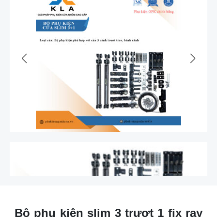
Bộ phụ kiện slim 3 trượt 1 fix ray