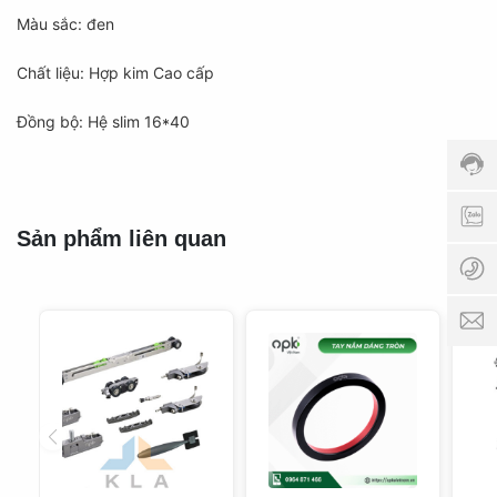
Màu sắc: đen
Hotli
Chất liệu: Hợp kim Cao cấp
098
Thời
Đồng bộ: Hệ slim 16*40
gian
phục
vụ:
8:00
0
AM -
Sản phẩm liên quan
5:00
0
PM
p