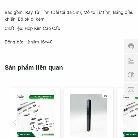
Bao gồm: Ray Từ Tính (Dài tối đa 5m); Mô tơ Từ tính; Bảng điều
Hotli
khiển; Bộ pk đi kèm;
098
Chất liệu: Hợp Kim Cao Cấp
Thời
gian
Đồng bộ: Hệ slim 16*40
phục
vụ:
8:00
0
AM -
Sản phẩm liên quan
5:00
0
PM
p