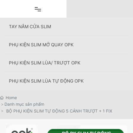
Skip
to
content
TAY NẮM CỬA SLIM
PHỤ KIỆN SLIM MỞ QUAY OPK
+
PHỤ KIỆN SLIM LÙA/ TRƯỢT OPK
PHỤ KIỆN SLIM LÙA TỰ ĐỘNG OPK
Home
Danh mục sản phẩm
BỘ PHỤ KIỆN SLIM TỰ ĐỘNG 5 CÁNH TRƯỢT + 1 FIX